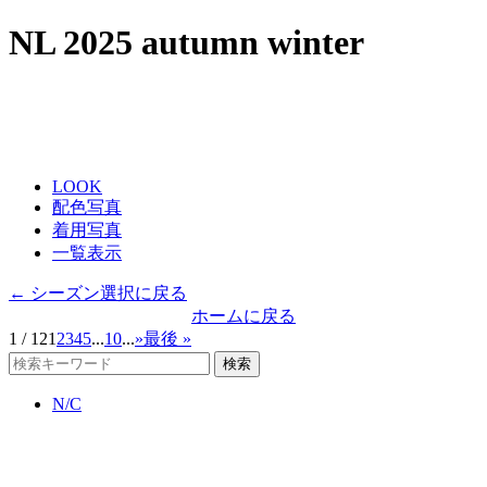
NL 2025 autumn winter
LOOK
配色写真
着用写真
一覧表示
← シーズン選択に戻る
ホームに戻る
1 / 12
1
2
3
4
5
...
10
...
»
最後 »
検索
N/C