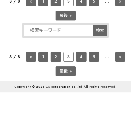
3 / 8
«
1
2
3
4
5
...
»
最後 »
検索
3 / 8
«
1
2
3
4
5
...
»
最後 »
Copyright © 2025 CS corporation co.,ltd All rights reserved.