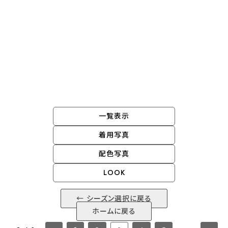
grin 2025 winter
一覧表示
着用写真
配色写真
LOOK
← シーズン選択に戻る
ホームに戻る