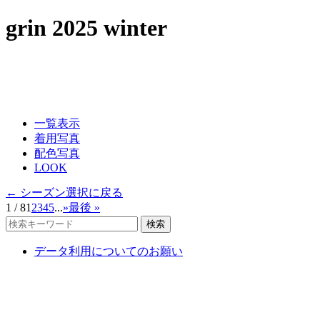
grin 2025 winter
一覧表示
着用写真
配色写真
LOOK
← シーズン選択に戻る
1 / 8
1
2
3
4
5
...
»
最後 »
検索
データ利用についてのお願い