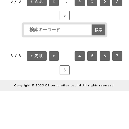
8 / 8
« 先頭
«
...
4
5
6
7
8
検索
8 / 8
« 先頭
«
...
4
5
6
7
8
Copyright © 2025 CS corporation co.,ltd All rights reserved.