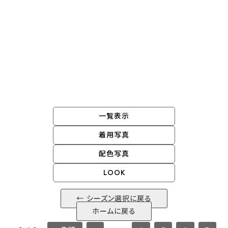
grin 2025 winter
一覧表示
着用写真
配色写真
LOOK
← シーズン選択に戻る
ホームに戻る