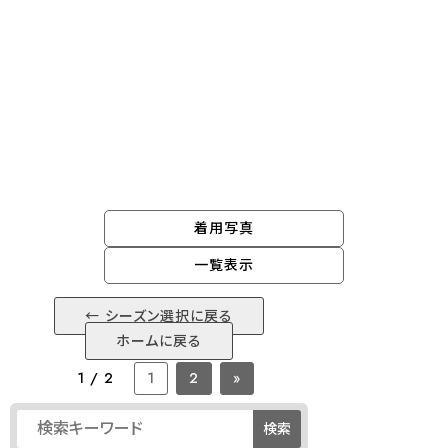
N/L regular items
着用写真
一覧表示
← シーズン選択に戻る
ホームに戻る
1 / 2
1
2
»
検索