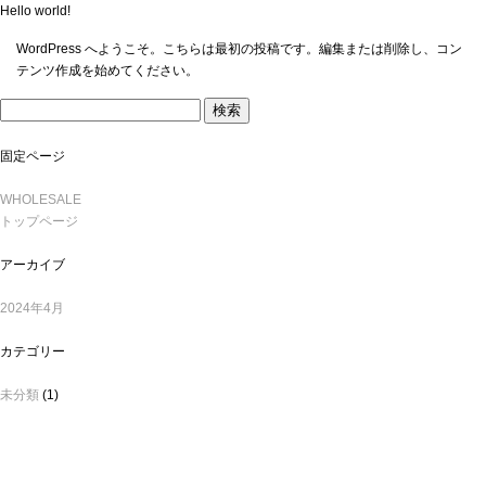
Hello world!
WordPress へようこそ。こちらは最初の投稿です。編集または削除し、コン
テンツ作成を始めてください。
検
索:
固定ページ
WHOLESALE
トップページ
アーカイブ
2024年4月
カテゴリー
未分類
(1)