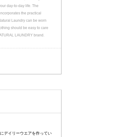
your day-to-day life. The
ncorporates the practical
. Natural Laundry can be worn
lothing should be easy to care
f the NATURAL LAUNDRY brand.
にデイリーウエアを作ってい