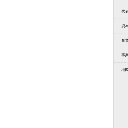
代
資
創
事
地