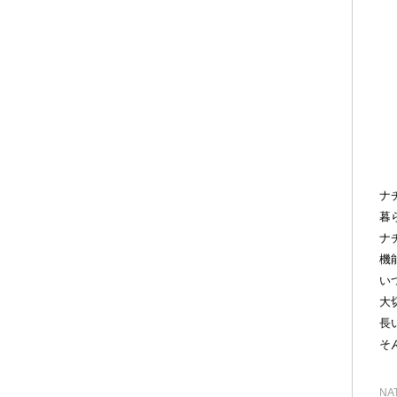
ナ
暮
ナ
機
い
大
長
そ
NAT