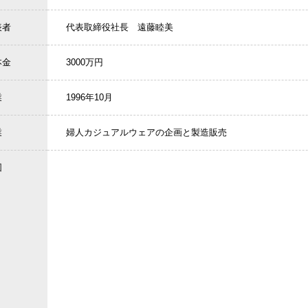
表者
代表取締役社長 遠藤睦美
本金
3000万円
業
1996年10月
業
婦人カジュアルウェアの企画と製造販売
図