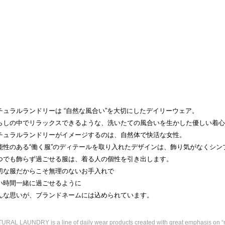
チュラルランドリーは “自然な風合い”を大切にしたデイリーウェア。
らしの中でリラックスできるような、洗いたての風合いを生かした優しい着心
チュラルランドリーがイメージするのは、自然体で快活な女性。
能性のある“働く服”のディテールを取り入れたデザインは、飾り気がなくシン
つでも飾らず過ごせる服は、着る人の個性を引き出します。
切な服だからこそ無理のないお手入れで
い時間一緒に過ごせるように
んな思いが、ブランドネームには込められています。
URAL LAUNDRY is a line of daily wear products created with great emphasis on “na