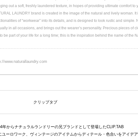
nging out a soft, freshly laundered texture, in hopes of providing ultimate comfort to 
URAL LAUNDRY brand is created in the image of the natural and lively woman. It i
ctionalities of “workwear” into its details, and is designed to look rustic and simple
ually in all occasions, and brings out the wearer’s personality. Precious pieces of c
, to be part of your life for a long time; this is the inspiration behind the name o
p://www.naturallaundry.com
クリップタブ
004年からナチュラルランドリーの兄ブランドとして登場したCLIP.TAB
にユーロワーク、ヴィンテージのアイテムからディテール・色合いをアイデア