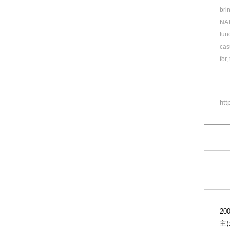
bri
NAT
fun
cas
for
htt
2
主