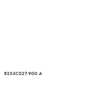
8253C027.900.A
8