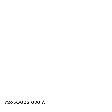
7263O002 080 A
7