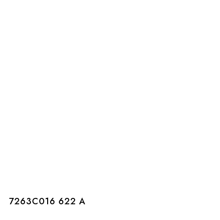
7263C016 622 A
7