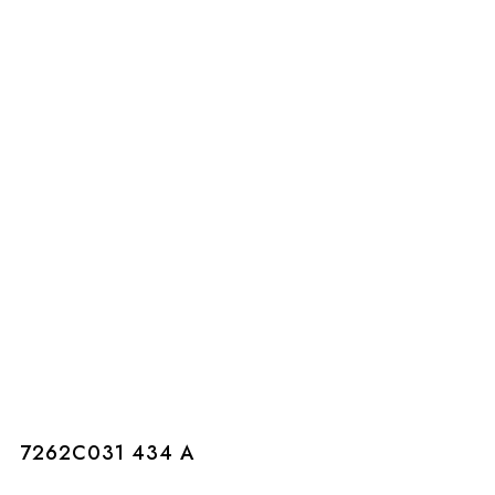
7262C031 434 A
7