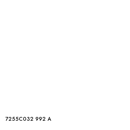
7255C032 992 A
7