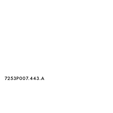
7253P007.443.A
7