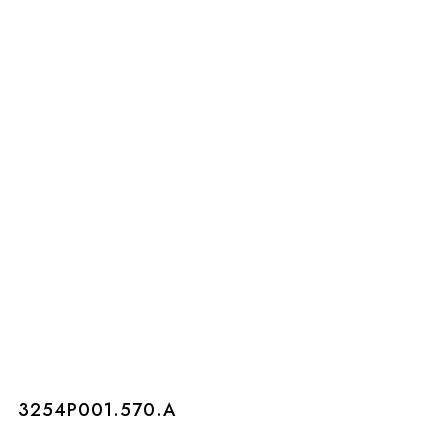
3254P001.570.A
3