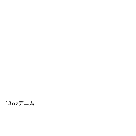
13ozデニム
1