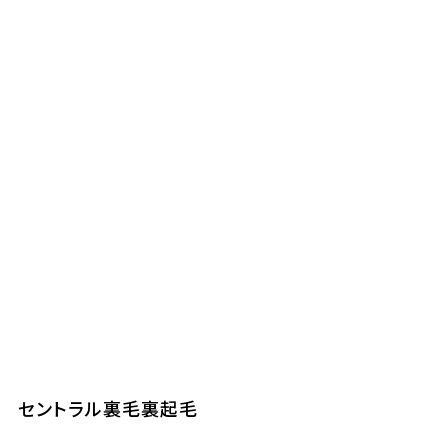
セントラル裏毛裏起毛
セ