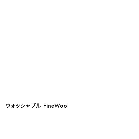
ウォッシャブル FineWool
ウ
F