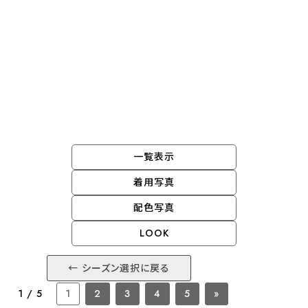
grin 2026 midsummer
一覧表示
着用写真
配色写真
LOOK
← シーズン選択に戻る
1 / 5
1
2
3
4
5
»